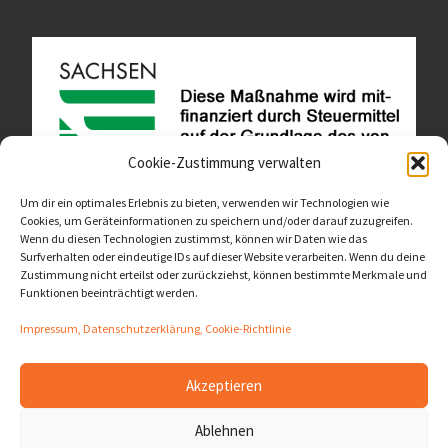
Cookie-Zustimmung verwalten
Um dir ein optimales Erlebnis zu bieten, verwenden wir Technologien wie
Cookies, um Geräteinformationen zu speichern und/oder darauf zuzugreifen.
Wenn du diesen Technologien zustimmst, können wir Daten wie das
Diese Website ist als Teil des Projektes "Wachsen lassen
Surfverhalten oder eindeutige IDs auf dieser Website verarbeiten. Wenn du deine
- Raum geben" entstanden.
>>>
Zustimmung nicht erteilst oder zurückziehst, können bestimmte Merkmale und
Funktionen beeinträchtigt werden.
Impressum, Datenschutzerklärung, Cookie-Richtlinie
Akzeptieren
© 2026
LernOrtVerbund
– Alle Rechte vorbehalten
Ablehnen
Präsentiert von
WP
– Entworfen mit dem
Customizr-Theme