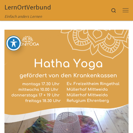
LernOrtVerbund
Zum Inhalt springen
Search
Me
Einfach anders Lernen