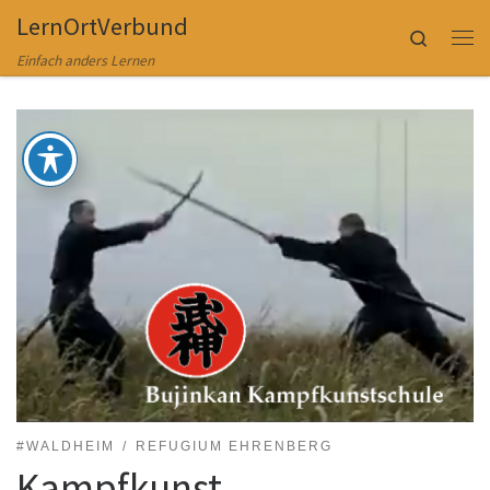
LernOrtVerbund
Zum Inhalt springen
Search
Me
Einfach anders Lernen
#WALDHEIM
REFUGIUM EHRENBERG
Kampfkunst