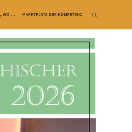
Search
, WO …
MARKTPLATZ DER KOMPETENZ