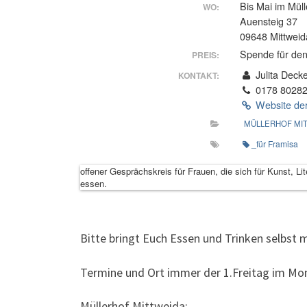
Bis Mai im Müll
WO:
Auensteig 37
09648 Mittweid
Spende für den
PREIS:
Julita Deck
KONTAKT:
0178 8028
Website der
MÜLLERHOF MI
_für Framisa
offener Gesprächskreis für Frauen, die sich für Kunst, 
essen.
Bitte bringt Euch Essen und Trinken selbst m
Termine und Ort immer der 1.Freitag im Mon
Müllerhof Mittweida: