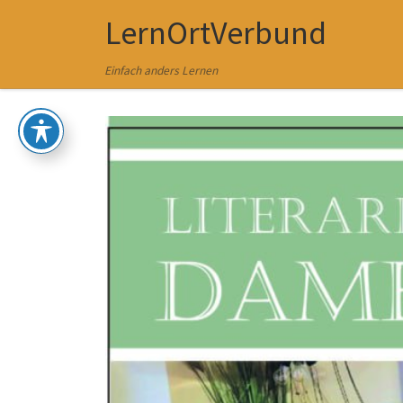
LernOrtVerbund
Zum Inhalt springen
Einfach anders Lernen