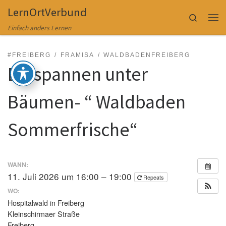
LernOrtVerbund
Zum Inhalt springen
Search
Me
Einfach anders Lernen
#FREIBERG
FRAMISA
WALDBADENFREIBERG
Entspannen unter
Bäumen- “ Waldbaden
Sommerfrische“
WANN:
11. Juli 2026 um 16:00 – 19:00
Repeats
WO:
Hospitalwald in Freiberg
Kleinschirmaer Straße
Freiberg