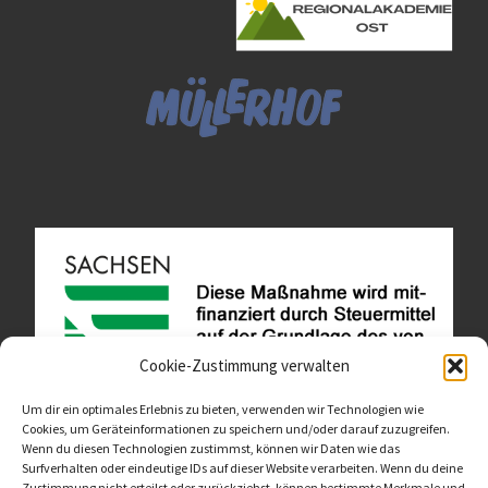
Cookie-Zustimmung verwalten
Um dir ein optimales Erlebnis zu bieten, verwenden wir Technologien wie
Cookies, um Geräteinformationen zu speichern und/oder darauf zuzugreifen.
Wenn du diesen Technologien zustimmst, können wir Daten wie das
Diese Website ist als Teil des Projektes "Wachsen lassen
Surfverhalten oder eindeutige IDs auf dieser Website verarbeiten. Wenn du deine
- Raum geben" entstanden.
>>>
Zustimmung nicht erteilst oder zurückziehst, können bestimmte Merkmale und