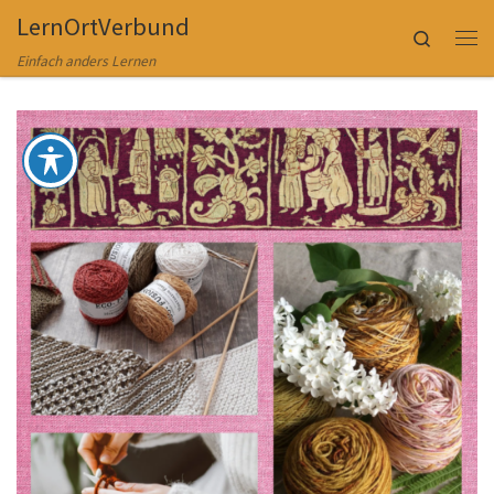
LernOrtVerbund
Zum Inhalt springen
Search
Me
Einfach anders Lernen