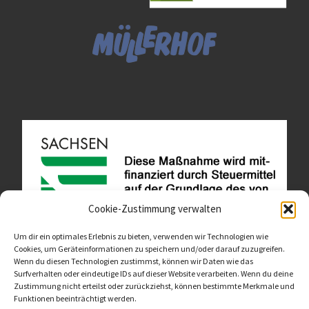
Cookie-Zustimmung verwalten
Um dir ein optimales Erlebnis zu bieten, verwenden wir Technologien wie
Cookies, um Geräteinformationen zu speichern und/oder darauf zuzugreifen.
Wenn du diesen Technologien zustimmst, können wir Daten wie das
Diese Website ist als Teil des Projektes "Wachsen lassen
Surfverhalten oder eindeutige IDs auf dieser Website verarbeiten. Wenn du deine
- Raum geben" entstanden.
>>>
Zustimmung nicht erteilst oder zurückziehst, können bestimmte Merkmale und
Funktionen beeinträchtigt werden.