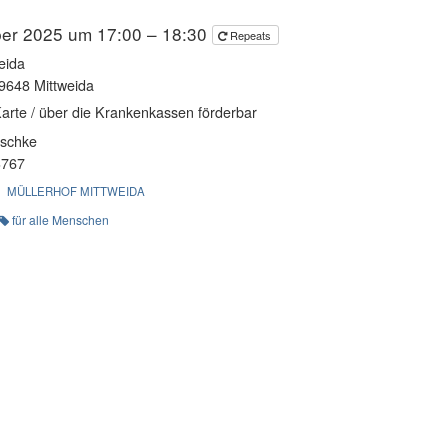
er 2025 um 17:00 – 18:30
Repeats
eida
9648 Mittweida
Karte / über die Krankenkassen förderbar
zschke
3767
MÜLLERHOF MITTWEIDA
für alle Menschen