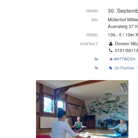
30. Septemb
WANN:
Müllerhof Mittw
WO:
Auensteig 37 0
130,- € / 10er 
PREIS:
Doreen Nit
KONTAKT:
0151/5911
#MITTWEIDA
_für Framisa