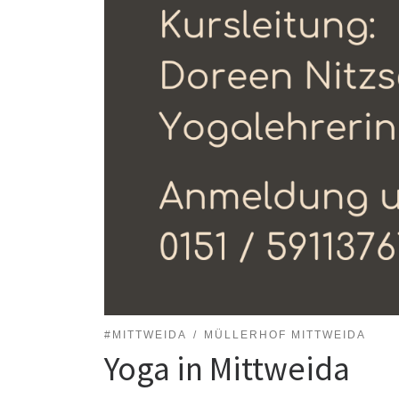
#MITTWEIDA
MÜLLERHOF MITTWEIDA
Yoga in Mittweida