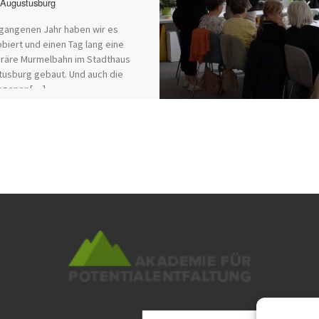
Augustusburg
gangenen Jahr haben wir es
biert und einen Tag lang eine
räre Murmelbahn im Stadthaus
usburg gebaut. Und auch die
ngenen[…]