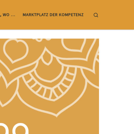
Search
, WO …
MARKTPLATZ DER KOMPETENZ