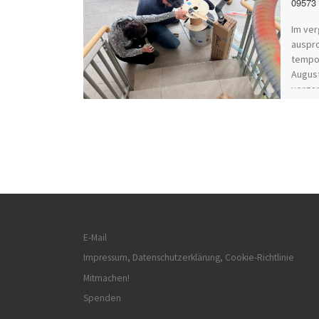
09573 
Im ver
auspro
tempo
August
verga
E-Mail
Impressum, Datenschutzerklärung, Cookie-Richtlinie
Mitmachen!
Spenden