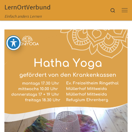
LernOrtVerbund
Zum Inhalt springen
Search
Me
Einfach anders Lernen