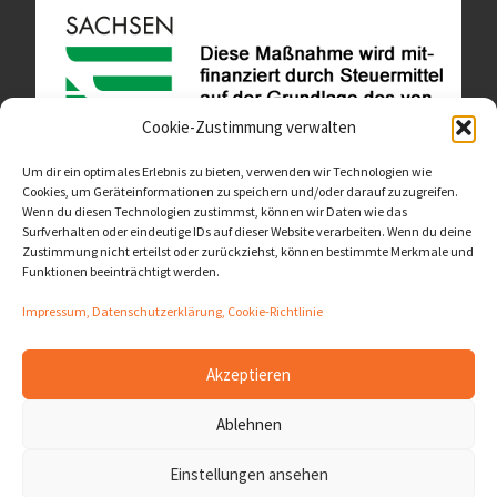
Cookie-Zustimmung verwalten
Um dir ein optimales Erlebnis zu bieten, verwenden wir Technologien wie
Cookies, um Geräteinformationen zu speichern und/oder darauf zuzugreifen.
Wenn du diesen Technologien zustimmst, können wir Daten wie das
Diese Website ist als Teil des Projektes "Wachsen lassen
Surfverhalten oder eindeutige IDs auf dieser Website verarbeiten. Wenn du deine
- Raum geben" entstanden.
>>>
Zustimmung nicht erteilst oder zurückziehst, können bestimmte Merkmale und
Funktionen beeinträchtigt werden.
Impressum, Datenschutzerklärung, Cookie-Richtlinie
Akzeptieren
© 2026
LernOrtVerbund
– Alle Rechte vorbehalten
Ablehnen
Präsentiert von
WP
– Entworfen mit dem
Customizr-Theme
Einstellungen ansehen