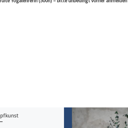
prüfte Yogalehrerin (500h) – bitte unbedingt vorher anmelde
pfkunst