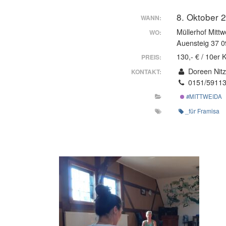
8. Oktober 
WANN:
Müllerhof Mittw
WO:
Auensteig 37 0
130,- € / 10er 
PREIS:
Doreen Nit
KONTAKT:
0151/5911
#MITTWEIDA
_für Framisa