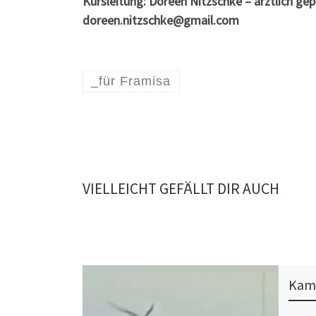
Kursleitung: Doreen Nitzschke – ärztlich ge
doreen.nitzschke@gmail.com
_für Framisa
VIELLEICHT GEFÄLLT DIR AUCH
Kam