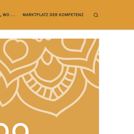
Search
, WO …
MARKTPLATZ DER KOMPETENZ