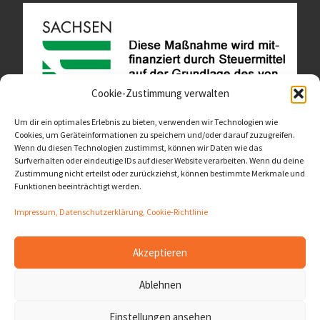
Cookie-Zustimmung verwalten
Um dir ein optimales Erlebnis zu bieten, verwenden wir Technologien wie
Cookies, um Geräteinformationen zu speichern und/oder darauf zuzugreifen.
Wenn du diesen Technologien zustimmst, können wir Daten wie das
Diese Website ist als Teil des Projektes "Wachsen lassen
Surfverhalten oder eindeutige IDs auf dieser Website verarbeiten. Wenn du deine
- Raum geben" entstanden.
>>>
Zustimmung nicht erteilst oder zurückziehst, können bestimmte Merkmale und
Funktionen beeinträchtigt werden.
Impressum, Datenschutzerklärung, Cookie-Richtlinie
Akzeptieren
© 2026
LernOrtVerbund
– Alle Rechte vorbehalten
Ablehnen
Präsentiert von
WP
– Entworfen mit dem
Customizr-Theme
Einstellungen ansehen