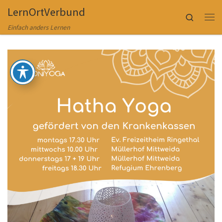
LernOrtVerbund
Zum Inhalt springen
Search
Me
Einfach anders Lernen