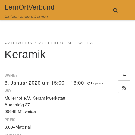
LernOrtVerbund
Zum Inhalt springen
Search
Me
Einfach anders Lernen
#MITTWEIDA
MÜLLERHOF MITTWEIDA
Keramik
WANN:
8. Januar 2026 um 15:00 – 18:00
Repeats
WO:
Müllerhof e.V. Keramikwerkstatt
Auensteig 37
09648 Mittweida
PREIS:
6,00+Material