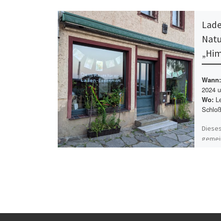
Lade
Natu
„Him
Wann:
2024 
Le
Wo:
Schloß
Dieses
gemei
genieß
in Aus
Anmel