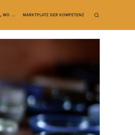
Search
, WO …
MARKTPLATZ DER KOMPETENZ