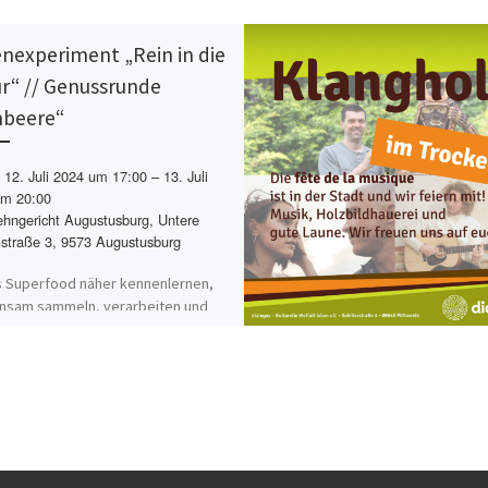
nexperiment „Rein in die
r“ // Genussrunde
beere“
12. Juli 2024 um 17:00 – 13. Juli
um 20:00
hngericht Augustusburg, Untere
straße 3, 9573 Augustusburg
 Superfood näher kennenlernen,
nsam sammeln, verarbeiten und
en. Mit Daniela Elschner gehen wir
tausch rund um die Himbeere.
dung bei[…]