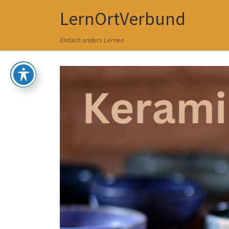
LernOrtVerbund
Zum Inhalt springen
Einfach anders Lernen