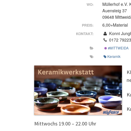
Müllerhof e.V. 
WO:
Auensteig 37
09648 Mittweid
6,00+Material
PREIS:
Konni Jung
KONTAKT:
0172 7922
#MITTWEIDA
Keramik
K
n
K
K
Mittwochs 19.00 – 22.00 Uhr