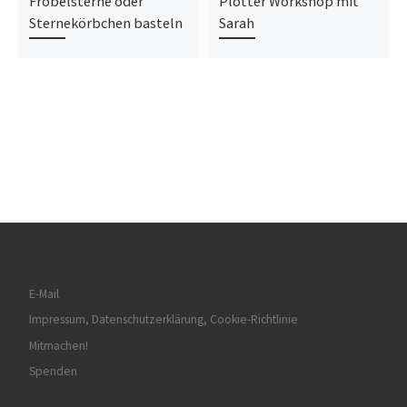
Fröbelsterne oder
Plotter Workshop mit
Sternekörbchen basteln
Sarah
E-Mail
Impressum, Datenschutzerklärung, Cookie-Richtlinie
Mitmachen!
Spenden