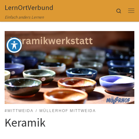
LernOrtVerbund
Zum Inhalt springen
Search
Me
Einfach anders Lernen
#MITTWEIDA
MÜLLERHOF MITTWEIDA
Keramik