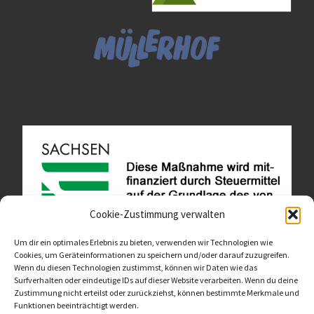
Cookie-Zustimmung verwalten
Um dir ein optimales Erlebnis zu bieten, verwenden wir Technologien wie
Cookies, um Geräteinformationen zu speichern und/oder darauf zuzugreifen.
Wenn du diesen Technologien zustimmst, können wir Daten wie das
Diese Website ist als Teil des Projektes "Wachsen lassen
Surfverhalten oder eindeutige IDs auf dieser Website verarbeiten. Wenn du deine
- Raum geben" entstanden.
>>>
Zustimmung nicht erteilst oder zurückziehst, können bestimmte Merkmale und
Funktionen beeinträchtigt werden.