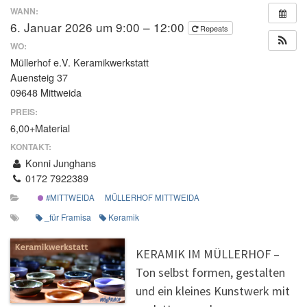
WANN:
6. Januar 2026 um 9:00 – 12:00
Repeats
WO:
Müllerhof e.V. Keramikwerkstatt
Auensteig 37
09648 Mittweida
PREIS:
6,00+Material
KONTAKT:
Konni Junghans
0172 7922389
#MITTWEIDA
MÜLLERHOF MITTWEIDA
_für Framisa
Keramik
KERAMIK IM MÜLLERHOF –
Ton selbst formen, gestalten
und ein kleines Kunstwerk mit