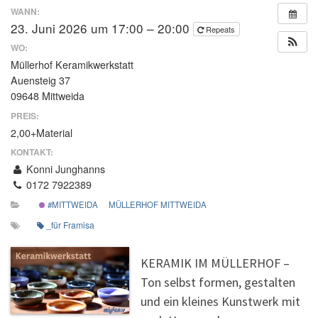
WANN:
23. Juni 2026 um 17:00 – 20:00
Repeats
WO:
Müllerhof Keramikwerkstatt
Auensteig 37
09648 Mittweida
PREIS:
2,00+Material
KONTAKT:
Konni Junghanns
0172 7922389
#MITTWEIDA
MÜLLERHOF MITTWEIDA
_für Framisa
KERAMIK IM MÜLLERHOF –
Ton selbst formen, gestalten
und ein kleines Kunstwerk mit