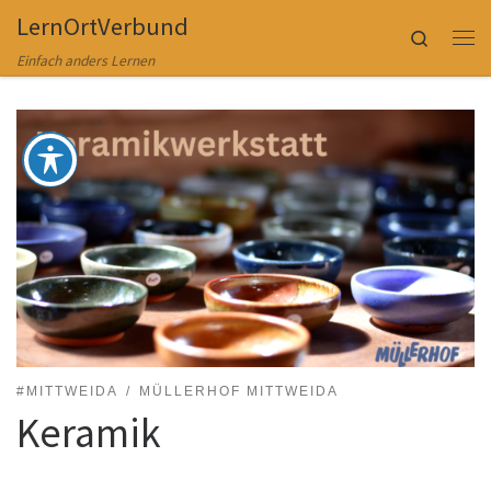
LernOrtVerbund
Zum Inhalt springen
Search
Me
Einfach anders Lernen
#MITTWEIDA
MÜLLERHOF MITTWEIDA
Keramik