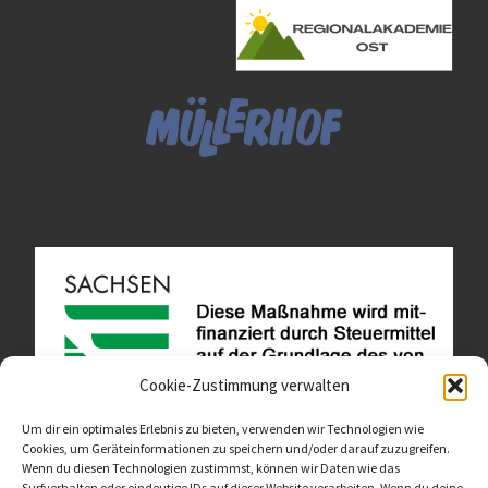
Cookie-Zustimmung verwalten
Um dir ein optimales Erlebnis zu bieten, verwenden wir Technologien wie
Cookies, um Geräteinformationen zu speichern und/oder darauf zuzugreifen.
Wenn du diesen Technologien zustimmst, können wir Daten wie das
Diese Website ist als Teil des Projektes "Wachsen lassen
Surfverhalten oder eindeutige IDs auf dieser Website verarbeiten. Wenn du deine