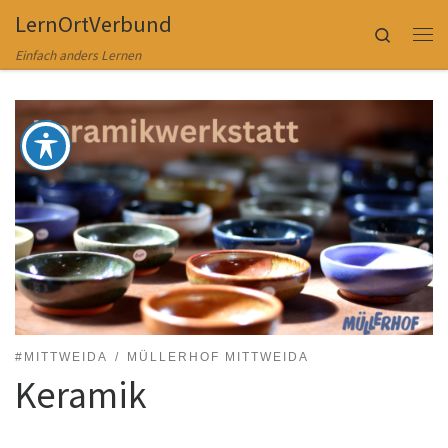
LernOrtVerbund
Zum Inhalt springen
Search
Me
Einfach anders Lernen
#MITTWEIDA
MÜLLERHOF MITTWEIDA
Keramik