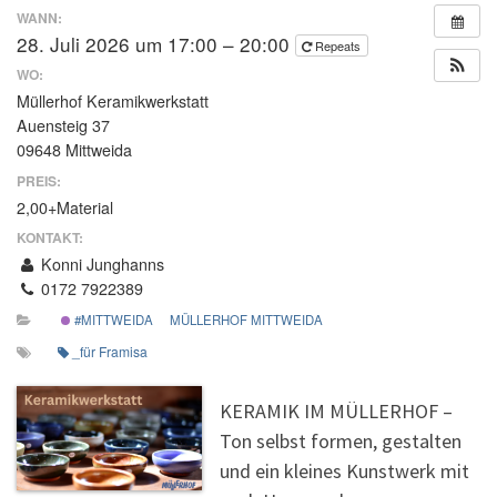
WANN:
28. Juli 2026 um 17:00 – 20:00
Repeats
WO:
Müllerhof Keramikwerkstatt
Auensteig 37
09648 Mittweida
PREIS:
2,00+Material
KONTAKT:
Konni Junghanns
0172 7922389
#MITTWEIDA
MÜLLERHOF MITTWEIDA
_für Framisa
KERAMIK IM MÜLLERHOF –
Ton selbst formen, gestalten
und ein kleines Kunstwerk mit