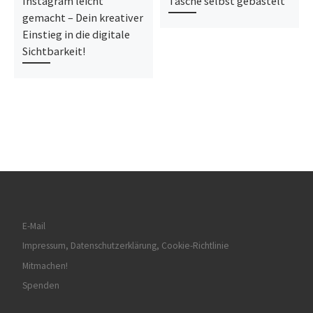
Instagram leicht
Tasche selbst gebastelt
gemacht – Dein kreativer
Einstieg in die digitale
Sichtbarkeit!
E-Mail
Impressum, Datenschutzerklärung, Cookie-Richtlinie
Mitmachen!
Spenden