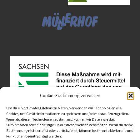
Cookie-Zustimmung verwalten
Um dir ein optimales Erlebnis zu bieten, verwenden wir Technologien wie
Cookies, um Geräteinformationen zu speichern und/oder darauf zuzugreifen.
Wenn du diesen Technologien zustimmst, können wir Daten wie das
Diese Website ist als Teil des Projektes "Wachsen lassen
Surfverhalten oder eindeutige IDs auf dieser Website verarbeiten. Wenn du deine
- Raum geben" entstanden.
>>>
Zustimmung nicht erteilst oder zurückziehst, können bestimmte Merkmale und
Funktionen beeinträchtigt werden.