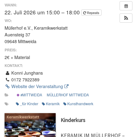
WANN:
22. Juli 2026 um 15:00 – 18:00
Repeats
WO:
Müllerhof e.V., Keramikwerkstatt
Auensteig 37
09648 Mittweida
PREIS:
2€ + Material
KONTAKT:
Konni Junghans
0172 7922389
Website der Veranstaltung
#MITTWEIDA
MÜLLERHOF MITTWEIDA
_für Kinder
Keramik
Kunsthandwerk
Kinderkurs
KERAMIK IM MÜLLERHOF –