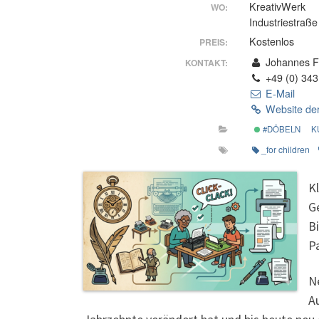
KreativWerk
WO:
Industriestraß
Kostenlos
PREIS:
Johannes Fi
KONTAKT:
+49 (0) 343
E-Mail
Website der
#DÖBELN
K
_for children
Kl
G
B
P
N
A