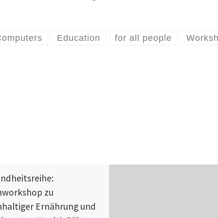
Computers
Education
for all people
Works
ndheitsreihe:
hworkshop zu
haltiger Ernährung und