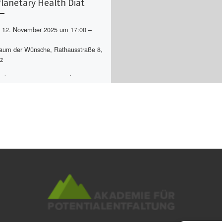
Planetary Health Diät
12. November 2025 um 17:00 –
um der Wünsche, Rathausstraße 8,
z
ch 12.11.25 von 17–20 Uhr
rkshop zu Nachhaltiger Ernährung
e Planetary Health Diät Wie hängt
Gesundheit mit der des
ten[…]