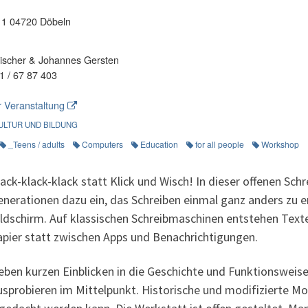
e 1 04720 Döbeln
scher & Johannes Gersten
1 / 67 87 403
 Veranstaltung
ULTUR UND BILDUNG
_Teens / adults
Computers
Education
for all people
Workshop
ack-klack-klack statt Klick und Wisch! In dieser offenen Sch
enerationen dazu ein, das Schreiben einmal ganz anders zu 
ildschirm. Auf klassischen Schreibmaschinen entstehen Text
apier statt zwischen Apps und Benachrichtigungen.
eben kurzen Einblicken in die Geschichte und Funktionsweise
usprobieren im Mittelpunkt. Historische und modifizierte Mod