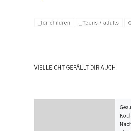
_for children
_Teens / adults
VIELLEICHT GEFÄLLT DIR AUCH
Gesu
Koc
Nach