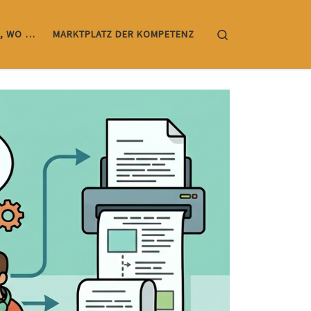
Search
, WO …
MARKTPLATZ DER KOMPETENZ