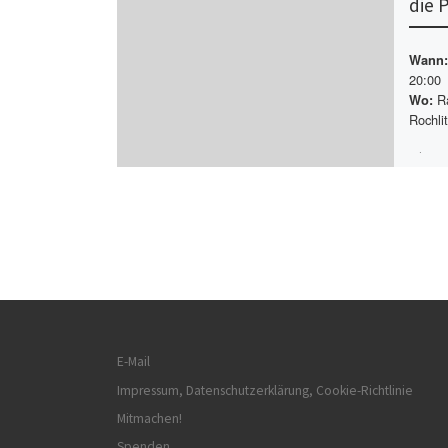
die 
Wann:
20:00
Ra
Wo:
Rochlit
Mittwo
Kochwo
und di
meine 
Plane
E-Mail
Impressum, Datenschutzerklärung, Cookie-Richtlinie
Mitmachen!
Spenden