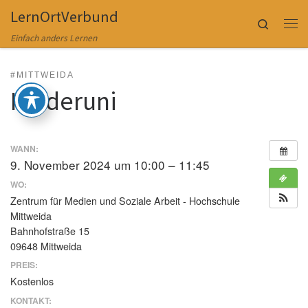
LernOrtVerbund
Zum Inhalt springen
Search
Me
Einfach anders Lernen
#MITTWEIDA
Kinderuni
WANN:
9. November 2024 um 10:00 – 11:45
WO:
Zentrum für Medien und Soziale Arbeit - Hochschule
Mittweida
Bahnhofstraße 15
09648 Mittweida
PREIS:
Kostenlos
KONTAKT: