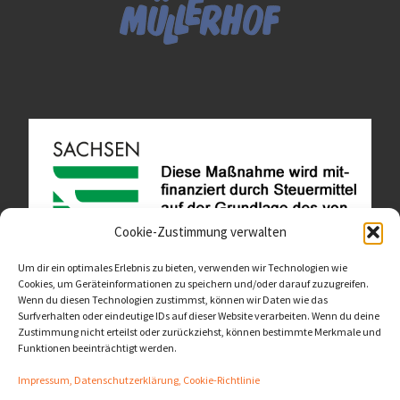
Cookie-Zustimmung verwalten
Um dir ein optimales Erlebnis zu bieten, verwenden wir Technologien wie
Cookies, um Geräteinformationen zu speichern und/oder darauf zuzugreifen.
Wenn du diesen Technologien zustimmst, können wir Daten wie das
Diese Website ist als Teil des Projektes "Wachsen lassen
Surfverhalten oder eindeutige IDs auf dieser Website verarbeiten. Wenn du deine
- Raum geben" entstanden.
>>>
Zustimmung nicht erteilst oder zurückziehst, können bestimmte Merkmale und
Funktionen beeinträchtigt werden.
Impressum, Datenschutzerklärung, Cookie-Richtlinie