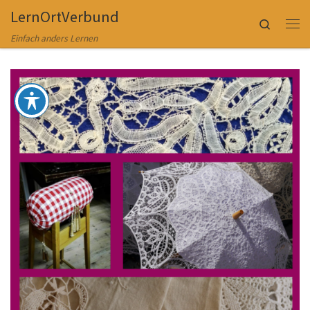
LernOrtVerbund
Zum Inhalt springen
Search
Me
Einfach anders Lernen