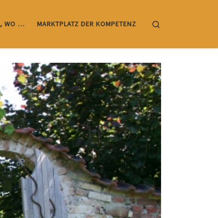
Search
, WO …
MARKTPLATZ DER KOMPETENZ