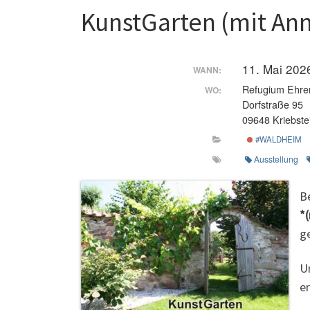
KunstGarten (mit An
11. Mai 202
WANN:
Refugium Ehre
WO:
Dorfstraße 95
09648 Kriebste
#WALDHEIM
Ausstellung
B
*
ge
U
e