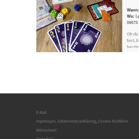
Wann:
Le
Wo:
09573 
Ob du 
bist, 
herzli
lachen
Skills
E-Mail
Impressum, Datenschutzerklärung, Cookie-Richtlinie
Mitmachen!
Spenden