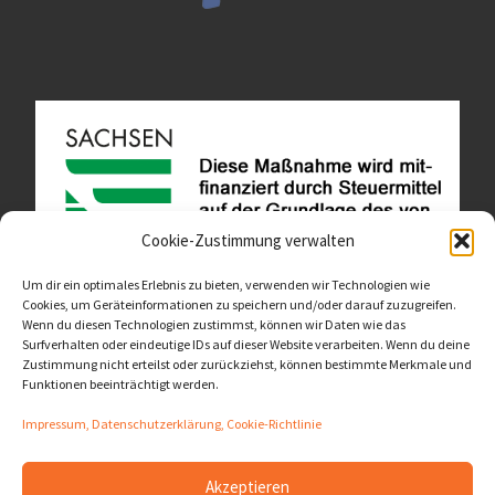
Cookie-Zustimmung verwalten
Um dir ein optimales Erlebnis zu bieten, verwenden wir Technologien wie
Cookies, um Geräteinformationen zu speichern und/oder darauf zuzugreifen.
Wenn du diesen Technologien zustimmst, können wir Daten wie das
Diese Website ist als Teil des Projektes "Wachsen lassen
Surfverhalten oder eindeutige IDs auf dieser Website verarbeiten. Wenn du deine
- Raum geben" entstanden.
>>>
Zustimmung nicht erteilst oder zurückziehst, können bestimmte Merkmale und
Funktionen beeinträchtigt werden.
Impressum, Datenschutzerklärung, Cookie-Richtlinie
Akzeptieren