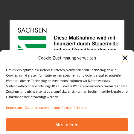
Cookie-Zustimmung verwalten
Um dir ein optimales Erlebnis zu bieten, verwenden wir Technologien wie
Cookies, um Geräteinformationen zu speichern und/oder darauf zuzugreifen.
Wenn du diesen Technologien zustimmst, können wir Daten wie das
Diese Website ist als Teil des Projektes "Wachsen lassen
Surfverhalten oder eindeutige IDs auf dieser Website verarbeiten. Wenn du deine
- Raum geben" entstanden.
>>>
Zustimmung nicht erteilst oder zurückziehst, können bestimmte Merkmale und
Funktionen beeinträchtigt werden.
Impressum, Datenschutzerklärung, Cookie-Richtlinie
Akzeptieren
© 2026
LernOrtVerbund
– Alle Rechte vorbehalten