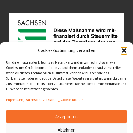
Cookie-Zustimmung verwalten
Um dir ein optimales Erlebnis zu bieten, verwenden wir Technologien wie
Cookies, um Geräteinformationen zu speichern und/oder darauf zuzugreifen.
Wenn du diesen Technologien zustimmst, können wir Daten wie das
Diese Website ist als Teil des Projektes "Wachsen lassen
Surfverhalten oder eindeutige IDs auf dieser Website verarbeiten. Wenn du deine
- Raum geben" entstanden.
>>>
Zustimmung nicht erteilst oder zurückziehst, können bestimmte Merkmale und
Funktionen beeinträchtigt werden.
Impressum, Datenschutzerklärung, Cookie-Richtlinie
Akzeptieren
© 2026
LernOrtVerbund
– Alle Rechte vorbehalten
Ablehnen
Präsentiert von
WP
– Entworfen mit dem
Customizr-Theme