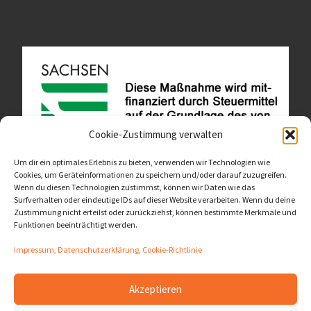
Cookie-Zustimmung verwalten
Um dir ein optimales Erlebnis zu bieten, verwenden wir Technologien wie
Cookies, um Geräteinformationen zu speichern und/oder darauf zuzugreifen.
Wenn du diesen Technologien zustimmst, können wir Daten wie das
Diese Website ist als Teil des Projektes "Wachsen lassen
Surfverhalten oder eindeutige IDs auf dieser Website verarbeiten. Wenn du deine
- Raum geben" entstanden.
>>>
Zustimmung nicht erteilst oder zurückziehst, können bestimmte Merkmale und
Funktionen beeinträchtigt werden.
Impressum, Datenschutzerklärung, Cookie-Richtlinie
Akzeptieren
© 2026
LernOrtVerbund
– Alle Rechte vorbehalten