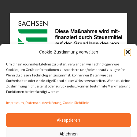
Cookie-Zustimmung verwalten
Um dir ein optimales Erlebnis zu bieten, verwenden wir Technologien wie
Cookies, um Geräteinformationen zu speichern und/oder darauf zuzugreifen.
Wenn du diesen Technologien zustimmst, können wir Daten wie das
Diese Website ist als Teil des Projektes "Wachsen lassen
Surfverhalten oder eindeutige IDs auf dieser Website verarbeiten. Wenn du deine
- Raum geben" entstanden.
>>>
Zustimmung nicht erteilst oder zurückziehst, können bestimmte Merkmale und
Funktionen beeinträchtigt werden.
Impressum, Datenschutzerklärung, Cookie-Richtlinie
Akzeptieren
© 2026
LernOrtVerbund
– Alle Rechte vorbehalten
Ablehnen
Präsentiert von
WP
– Entworfen mit dem
Customizr-Theme