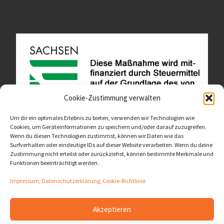
Cookie-Zustimmung verwalten
Um dir ein optimales Erlebnis zu bieten, verwenden wir Technologien wie
Cookies, um Geräteinformationen zu speichern und/oder darauf zuzugreifen.
Wenn du diesen Technologien zustimmst, können wir Daten wie das
Diese Website ist als Teil des Projektes "Wachsen lassen
Surfverhalten oder eindeutige IDs auf dieser Website verarbeiten. Wenn du deine
- Raum geben" entstanden.
>>>
Zustimmung nicht erteilst oder zurückziehst, können bestimmte Merkmale und
Funktionen beeinträchtigt werden.
Impressum, Datenschutzerklärung, Cookie-Richtlinie
Akzeptieren
© 2026
LernOrtVerbund
– Alle Rechte vorbehalten