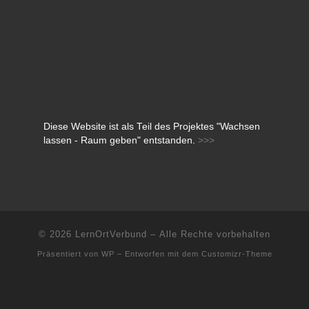
Diese Website ist als Teil des Projektes "Wachsen
lassen - Raum geben" entstanden.
>>>
© 2026
LernOrtVerbund
– Alle Rechte vorbehalten
Präsentiert von
WP
– Entworfen mit dem
Customizr-Theme