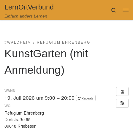
LernOrtVerbund
Zum Inhalt springen
Search
Me
Einfach anders Lernen
#WALDHEIM
REFUGIUM EHRENBERG
KunstGarten (mit
Anmeldung)
WANN:
19. Juli 2026 um 9:00 – 20:00
Repeats
WO:
Refugium Ehrenberg
Dorfstraße 95
09648 Kriebstein