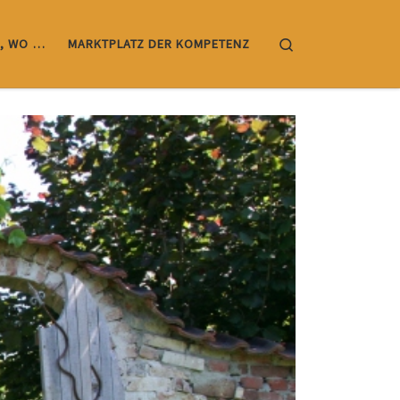
Search
, WO …
MARKTPLATZ DER KOMPETENZ