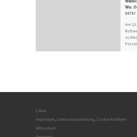
Wann:
Bü
Wo:
04741
Am 23.
Roßwei
zu Med
Persön
mehr[
E-Mail
Impressum, Datenschutzerklärung, Cookie-Richtlinie
Mitmachen!
Spenden