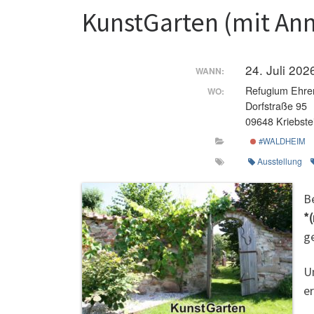
KunstGarten (mit An
24. Juli 20
WANN:
Refugium Ehre
WO:
Dorfstraße 95
09648 Kriebste
#WALDHEIM
Ausstellung
B
*
ge
U
e