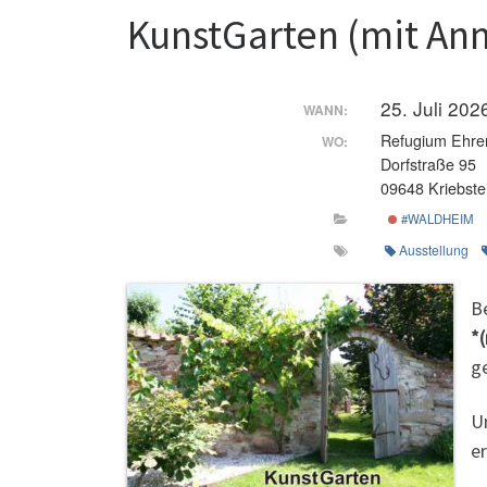
KunstGarten (mit An
25. Juli 20
WANN:
Refugium Ehre
WO:
Dorfstraße 95
09648 Kriebste
#WALDHEIM
Ausstellung
B
*
ge
U
e