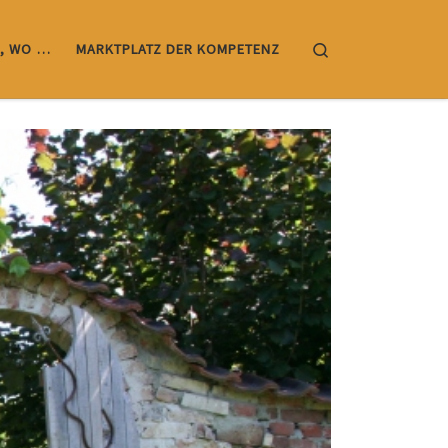
Search
, WO …
MARKTPLATZ DER KOMPETENZ