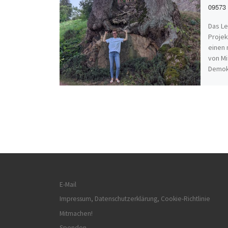
09573 
Das Le
Projek
einen 
von M
Demok
E-Mail
Impressum, Datenschutzerklärung, Cookie-Richtlinie
Mitmachen!
Spenden