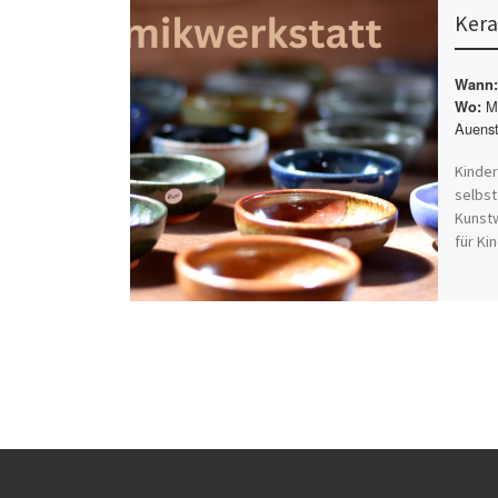
Kera
Wann:
Mü
Wo:
Auenst
Kinder
selbst
Kunst
für Ki