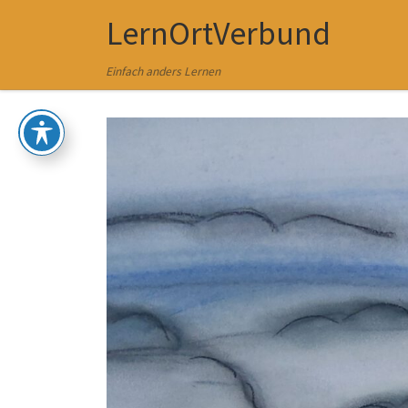
LernOrtVerbund
Zum Inhalt springen
Einfach anders Lernen