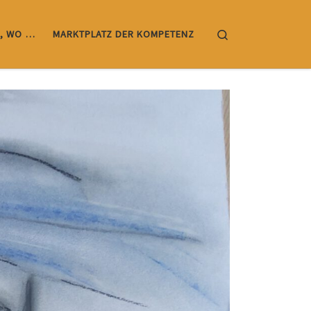
Search
, WO …
MARKTPLATZ DER KOMPETENZ