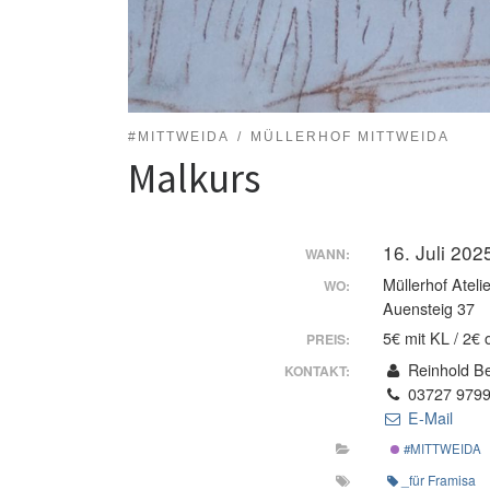
#MITTWEIDA
MÜLLERHOF MITTWEIDA
Malkurs
16. Juli 20
WANN:
Müllerhof Ateli
WO:
Auensteig 37
5€ mit KL / 2€
PREIS:
Reinhold B
KONTAKT:
03727 979
E-Mail
#MITTWEIDA
_für Framisa