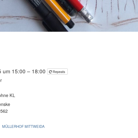
25 um 15:00 – 18:00
Repeats
er
 ohne KL
enske
9562
MÜLLERHOF MITTWEIDA