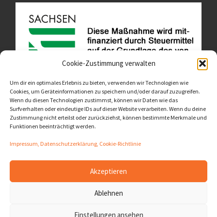
Cookie-Zustimmung verwalten
Um dir ein optimales Erlebnis zu bieten, verwenden wir Technologien wie
Cookies, um Geräteinformationen zu speichern und/oder darauf zuzugreifen.
Wenn du diesen Technologien zustimmst, können wir Daten wie das
Diese Website ist als Teil des Projektes "Wachsen lassen
Surfverhalten oder eindeutige IDs auf dieser Website verarbeiten. Wenn du deine
- Raum geben" entstanden.
>>>
Zustimmung nicht erteilst oder zurückziehst, können bestimmte Merkmale und
Funktionen beeinträchtigt werden.
Impressum, Datenschutzerklärung, Cookie-Richtlinie
Akzeptieren
© 2026
LernOrtVerbund
– Alle Rechte vorbehalten
Ablehnen
Präsentiert von
WP
– Entworfen mit dem
Customizr-Theme
Einstellungen ansehen