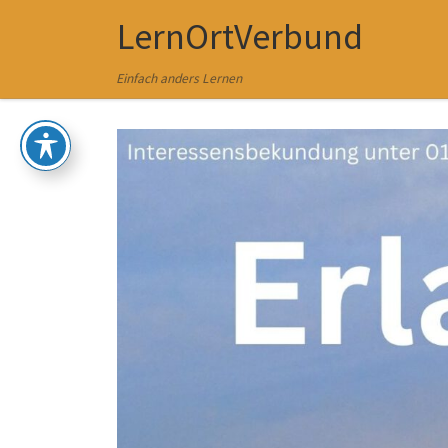
LernOrtVerbund
Zum Inhalt springen
Einfach anders Lernen