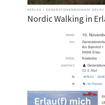
#ERLAU
GENERATIONENBAHNHOF ERLAU
Nordic Walking in Er
10. Novemb
WANN:
Generationenb
WO:
Am Bahnhof 1
09306 Erlau
Kostenlos
PREIS:
Generatione
KONTAKT:
E-Mail
#ERLAU
GENE
_für Framisa
I
U