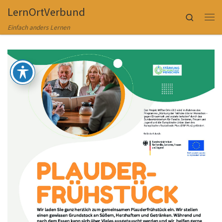
LernOrtVerbund
Zum Inhalt springen
Search
Me
Einfach anders Lernen