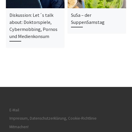
Diskussion: Let´s talk
SuSa – der
about: Doktorspiele,
SuppenSamstag
Cybermobbing, Pornos
und Medienkonsum
E-Mail
Impressum, Datenschutzerklärung, Cookie-Richtlinie
Mitmachen!