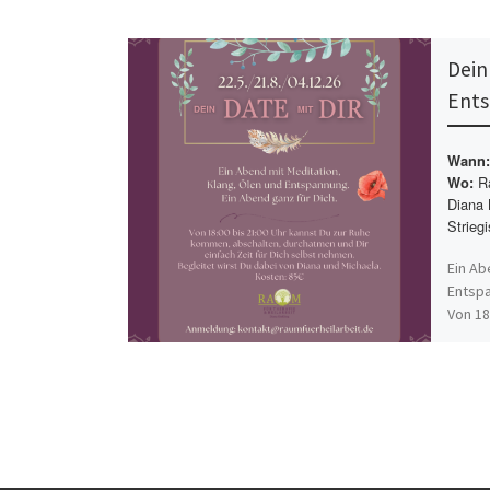
Dein
Ents
Wann:
Ra
Wo:
Diana 
Striegi
Ein Ab
Entspa
Von 18
Ruhe[