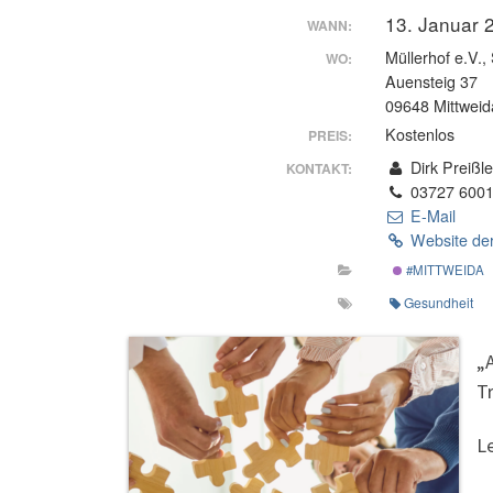
13. Januar 
WANN:
Müllerhof e.V., 
WO:
Auensteig 37
09648 Mittweid
Kostenlos
PREIS:
Dirk Preißle
KONTAKT:
03727 600
E-Mail
Website der
#MITTWEIDA
Gesundheit
„
T
Le