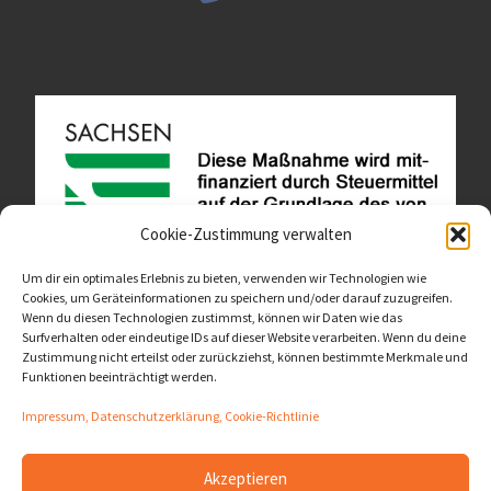
Cookie-Zustimmung verwalten
Um dir ein optimales Erlebnis zu bieten, verwenden wir Technologien wie
Cookies, um Geräteinformationen zu speichern und/oder darauf zuzugreifen.
Wenn du diesen Technologien zustimmst, können wir Daten wie das
Diese Website ist als Teil des Projektes "Wachsen lassen
Surfverhalten oder eindeutige IDs auf dieser Website verarbeiten. Wenn du deine
- Raum geben" entstanden.
>>>
Zustimmung nicht erteilst oder zurückziehst, können bestimmte Merkmale und
Funktionen beeinträchtigt werden.
Impressum, Datenschutzerklärung, Cookie-Richtlinie
Akzeptieren