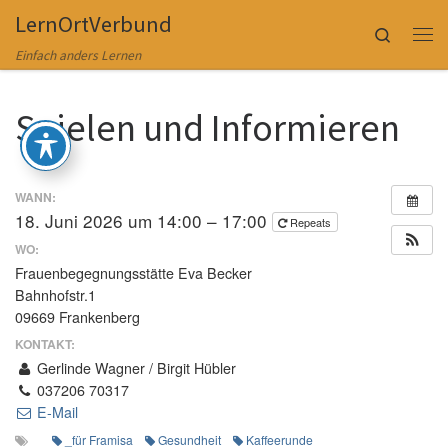
LernOrtVerbund
Zum Inhalt springen
Search
Me
Einfach anders Lernen
Spielen und Informieren
WANN:
18. Juni 2026 um 14:00 – 17:00
Repeats
WO:
Frauenbegegnungsstätte Eva Becker
Bahnhofstr.1
09669 Frankenberg
KONTAKT:
Gerlinde Wagner / Birgit Hübler
037206 70317
E-Mail
_für Framisa
Gesundheit
Kaffeerunde