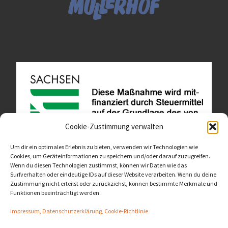
Cookie-Zustimmung verwalten
Um dir ein optimales Erlebnis zu bieten, verwenden wir Technologien wie
Cookies, um Geräteinformationen zu speichern und/oder darauf zuzugreifen.
Wenn du diesen Technologien zustimmst, können wir Daten wie das
Diese Website ist als Teil des Projektes "Wachsen lassen
Surfverhalten oder eindeutige IDs auf dieser Website verarbeiten. Wenn du deine
- Raum geben" entstanden.
>>>
Zustimmung nicht erteilst oder zurückziehst, können bestimmte Merkmale und
Funktionen beeinträchtigt werden.
Impressum, Datenschutzerklärung, Cookie-Richtlinie