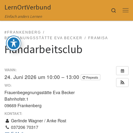
LernOrtVerbund
Zum Inhalt springen
Search
Me
Einfach anders Lernen
#FRANKENBERG
BEGEGNUNGSSTÄTTE EVA BECKER
FRAMISA
Handarbeitsclub
WANN:
24. Juni 2026 um 10:00 – 13:00
Repeats
WO:
Frauenbegegnungsstätte Eva Becker
Bahnhofstr.1
09669 Frankenberg
KONTAKT:
Gerlinde Wagner / Anke Rost
037206 70317