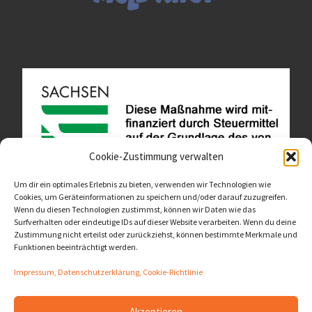
Cookie-Zustimmung verwalten
Um dir ein optimales Erlebnis zu bieten, verwenden wir Technologien wie
Cookies, um Geräteinformationen zu speichern und/oder darauf zuzugreifen.
Wenn du diesen Technologien zustimmst, können wir Daten wie das
Diese Website ist als Teil des Projektes "Wachsen lassen
Surfverhalten oder eindeutige IDs auf dieser Website verarbeiten. Wenn du deine
- Raum geben" entstanden.
>>>
Zustimmung nicht erteilst oder zurückziehst, können bestimmte Merkmale und
Funktionen beeinträchtigt werden.
Impressum, Datenschutzerklärung, Cookie-Richtlinie
Akzeptieren