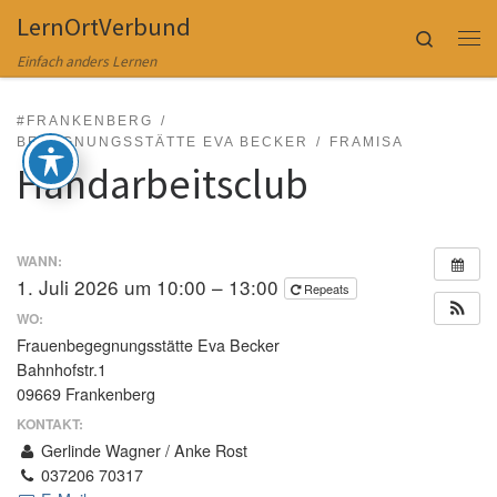
LernOrtVerbund
Zum Inhalt springen
Search
Me
Einfach anders Lernen
#FRANKENBERG
BEGEGNUNGSSTÄTTE EVA BECKER
FRAMISA
Handarbeitsclub
WANN:
1. Juli 2026 um 10:00 – 13:00
Repeats
WO:
Frauenbegegnungsstätte Eva Becker
Bahnhofstr.1
09669 Frankenberg
KONTAKT:
Gerlinde Wagner / Anke Rost
037206 70317