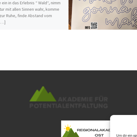
 ein in das Erlebnis “ Wald“, nimm
tur mit allen Sinnen wahr, komme
zur Ruhe, finde Abstand vom
[…]
Um dir ein op