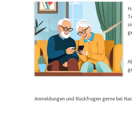
H
Te
s
g
A
g
Anmeldungen und Rückfragen gerne bei Nadi