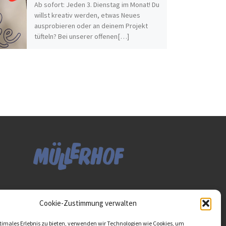
Ab sofort: Jeden 3. Dienstag im Monat! Du
willst kreativ werden, etwas Neues
ausprobieren oder an deinem Projekt
tüfteln? Bei unserer offenen[…]
Diese Website ist als Teil
Cookie-Zustimmung verwalten
des Projektes "Wachsen
lassen - Raum geben"
timales Erlebnis zu bieten, verwenden wir Technologien wie Cookies, um