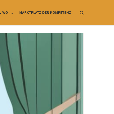
Search
, WO …
MARKTPLATZ DER KOMPETENZ