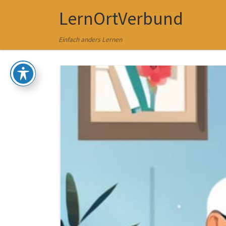
LernOrtVerbund
Zum Inhalt springen
Einfach anders Lernen