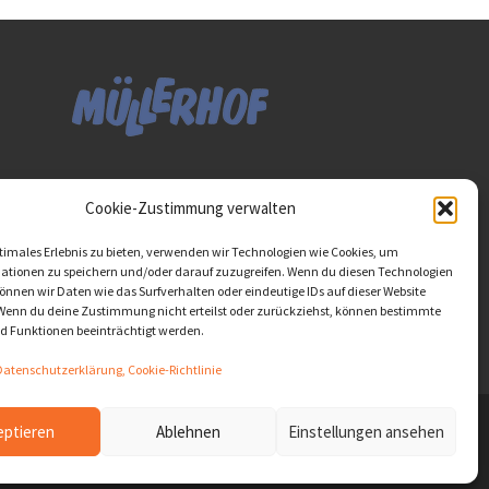
Diese Website ist als Teil
Cookie-Zustimmung verwalten
des Projektes "Wachsen
lassen - Raum geben"
timales Erlebnis zu bieten, verwenden wir Technologien wie Cookies, um
entstanden.
>>>
ationen zu speichern und/oder darauf zuzugreifen. Wenn du diesen Technologien
nnen wir Daten wie das Surfverhalten oder eindeutige IDs auf dieser Website
 Wenn du deine Zustimmung nicht erteilst oder zurückziehst, können bestimmte
 Funktionen beeinträchtigt werden.
atenschutzerklärung, Cookie-Richtlinie
eptieren
Ablehnen
Einstellungen ansehen