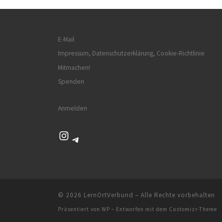
E-Mail
Impressum, Datenschutzerklärung, Cookie-Richtlinie
Mitmachen!
Spenden
Anmelden
Instagram
Telegram
© 2026
LernOrtVerbund
– Alle Rechte vorbehalten
Präsentiert von
WP
– Entworfen mit dem
Customizr-Theme