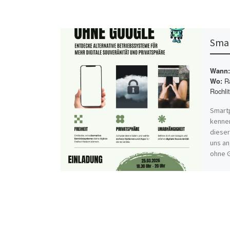
Smar
Wann:
Ra
Wo:
Rochlit
Smartp
kennen
dieser
uns an
ohne 