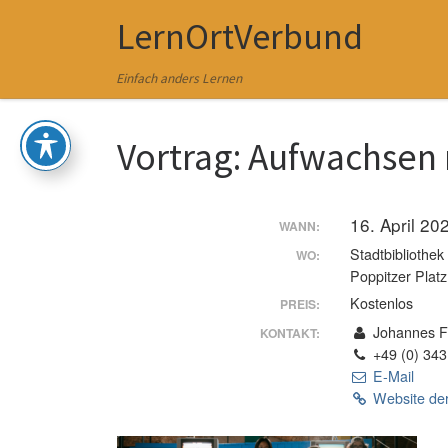
LernOrtVerbund
Zum Inhalt springen
Einfach anders Lernen
Vortrag: Aufwachsen
16. April 2
WANN:
Stadtbibliothek
WO:
Poppitzer Plat
Kostenlos
PREIS:
Johannes Fi
KONTAKT:
+49 (0) 343
E-Mail
Website der