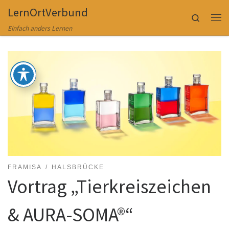
LernOrtVerbund
Zum Inhalt springen
Search
Me
Einfach anders Lernen
FRAMISA
HALSBRÜCKE
Vortrag „Tierkreiszeichen
& AURA-SOMA®“