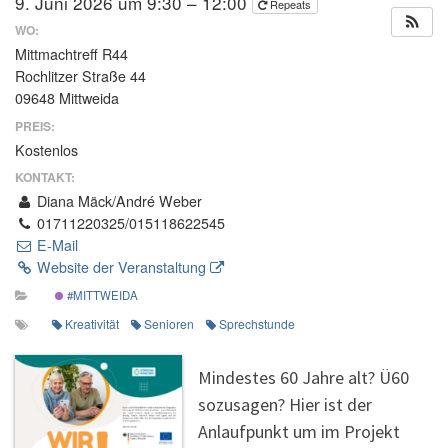
9. Juni 2026 um 9:30 – 12:00
Repeats
WO:
Mittmachtreff R44
Rochlitzer Straße 44
09648 Mittweida
PREIS:
Kostenlos
KONTAKT:
Diana Mäck/André Weber
01711220325/015118622545
E-Mail
Website der Veranstaltung
#MITTWEIDA
Kreativität
Senioren
Sprechstunde
Mindestes 60 Jahre alt? Ü60
sozusagen? Hier ist der
Anlaufpunkt um im Projekt