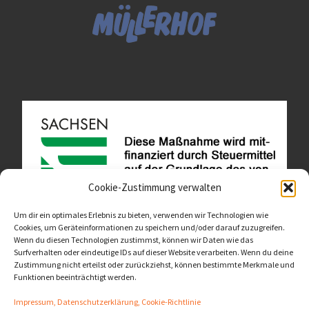
Cookie-Zustimmung verwalten
Um dir ein optimales Erlebnis zu bieten, verwenden wir Technologien wie
Cookies, um Geräteinformationen zu speichern und/oder darauf zuzugreifen.
Wenn du diesen Technologien zustimmst, können wir Daten wie das
Diese Website ist als Teil des Projektes "Wachsen lassen
Surfverhalten oder eindeutige IDs auf dieser Website verarbeiten. Wenn du deine
- Raum geben" entstanden.
>>>
Zustimmung nicht erteilst oder zurückziehst, können bestimmte Merkmale und
Funktionen beeinträchtigt werden.
Impressum, Datenschutzerklärung, Cookie-Richtlinie