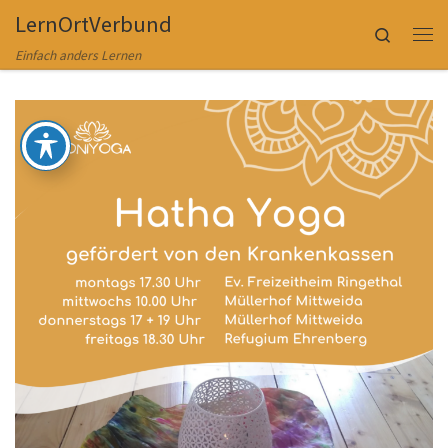
LernOrtVerbund
Zum Inhalt springen
Search
Me
Einfach anders Lernen