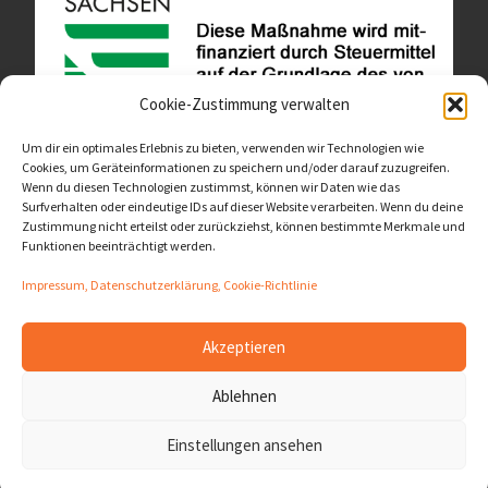
Cookie-Zustimmung verwalten
Um dir ein optimales Erlebnis zu bieten, verwenden wir Technologien wie
Cookies, um Geräteinformationen zu speichern und/oder darauf zuzugreifen.
Wenn du diesen Technologien zustimmst, können wir Daten wie das
Diese Website ist als Teil des Projektes "Wachsen lassen
Surfverhalten oder eindeutige IDs auf dieser Website verarbeiten. Wenn du deine
- Raum geben" entstanden.
>>>
Zustimmung nicht erteilst oder zurückziehst, können bestimmte Merkmale und
Funktionen beeinträchtigt werden.
Impressum, Datenschutzerklärung, Cookie-Richtlinie
Akzeptieren
© 2026
LernOrtVerbund
– Alle Rechte vorbehalten
Ablehnen
Präsentiert von
WP
– Entworfen mit dem
Customizr-Theme
Einstellungen ansehen