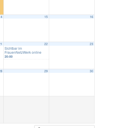
14
15
16
21
22
23
Sichtbar im
FrauenNetzWerk online
20:00
28
29
30