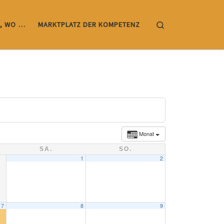
Search
, WO …
MARKTPLATZ DER KOMPETENZ
Monat
SA.
SO.
1
2
7
8
9