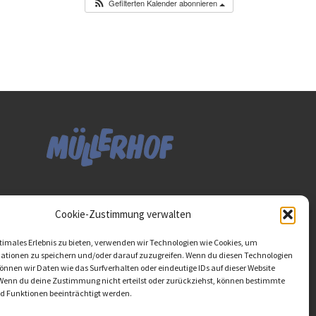
Gefilterten Kalender abonnieren
Diese Website ist als Teil
Cookie-Zustimmung verwalten
des Projektes "Wachsen
lassen - Raum geben"
timales Erlebnis zu bieten, verwenden wir Technologien wie Cookies, um
entstanden.
>>>
ationen zu speichern und/oder darauf zuzugreifen. Wenn du diesen Technologien
nnen wir Daten wie das Surfverhalten oder eindeutige IDs auf dieser Website
 Wenn du deine Zustimmung nicht erteilst oder zurückziehst, können bestimmte
 Funktionen beeinträchtigt werden.