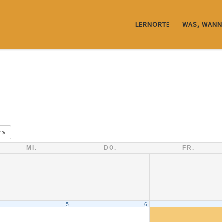
LERNORTE
WAS, WANN
7
MI.
DO.
FR.
5
6