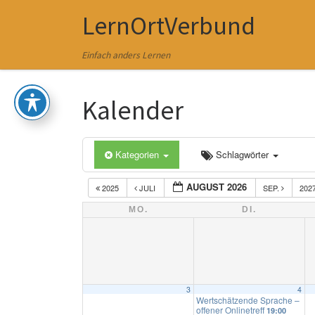
LernOrtVerbund
Zum Inhalt springen
Einfach anders Lernen
Kalender
Kategorien
Schlagwörter
AUGUST 2026
2025
JULI
SEP.
202
MO.
DI.
3
4
Wertschätzende Sprache –
offener Onlinetreff
19:00