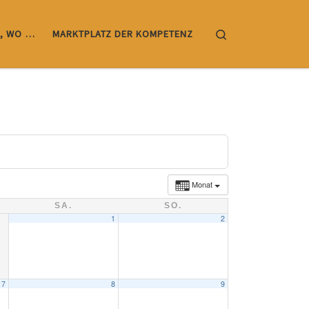
Search
, WO …
MARKTPLATZ DER KOMPETENZ
Monat
SA.
SO.
1
2
7
8
9