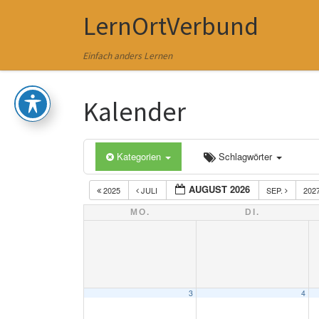
LernOrtVerbund
Zum Inhalt springen
Einfach anders Lernen
Kalender
Kategorien
Schlagwörter
AUGUST 2026
2025
JULI
SEP.
202
MO.
DI.
3
4