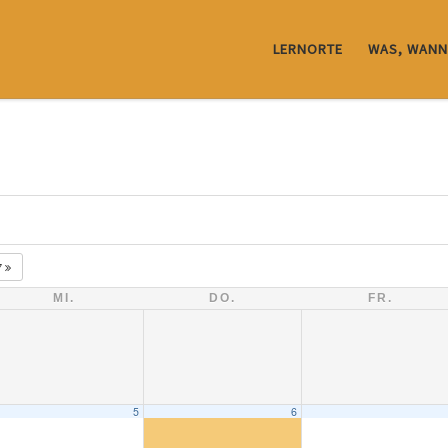
LERNORTE
WAS, WANN
7
MI.
DO.
FR.
5
6