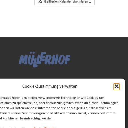
Gefilterten Kalender abonnieren
Diese Website ist als Teil
Cookie-Zustimmung verwalten
des Projektes "Wachsen
lassen - Raum geben"
timales Erlebnis zu bieten, verwenden wir Technologien wie Cookies, um
entstanden.
>>>
ationen zu speichern und/oder darauf zuzugreifen. Wenn du diesen Technologien
nnen wir Daten wie das Surfverhalten oder eindeutige IDs auf dieser Website
 Wenn du deine Zustimmung nicht erteilst oder zurückziehst, können bestimmte
 Funktionen beeinträchtigt werden.