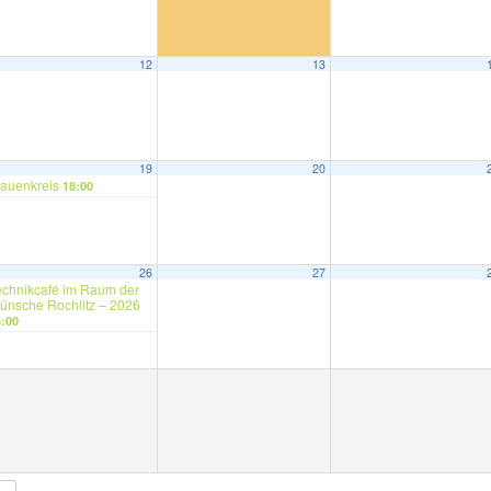
12
13
19
20
rauenkreis
18:00
26
27
echnikcafé im Raum der
ünsche Rochlitz – 2026
6:00