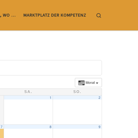
Search
, WO …
MARKTPLATZ DER KOMPETENZ
Monat
SA.
SO.
1
2
7
8
9