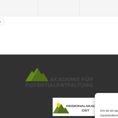
Um dir ein op
Geräteinform