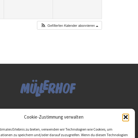
Gefilterten Kalender abonnieren
Diese Website ist als Teil
Cookie-Zustimmung verwalten
des Projektes "Wachsen
lassen - Raum geben"
timales Erlebnis zu bieten, verwenden wir Technologien wie Cookies, um
entstanden.
>>>
ationen zu speichern und/oder darauf zuzugreifen. Wenn du diesen Technologien