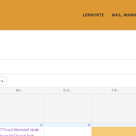
LERNORTE
WAS, WANN
7
MI.
DO.
FR.
5
6
iTTmachWerkstatt
16:00
ffener MiTTmachTreff