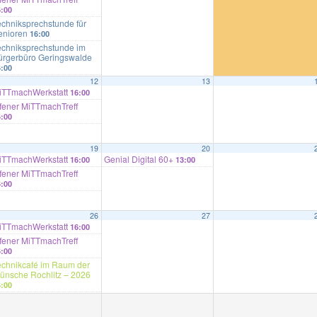
6:00
echniksprechstunde für
enioren
16:00
echniksprechstunde im
ürgerbüro Geringswalde
6:00
12
13
iTTmachWerkstatt
16:00
ffener MiTTmachTreff
6:00
19
20
iTTmachWerkstatt
Genial Digital 60+
16:00
13:00
ffener MiTTmachTreff
6:00
26
27
iTTmachWerkstatt
16:00
ffener MiTTmachTreff
6:00
echnikcafé im Raum der
ünsche Rochlitz – 2026
6:00