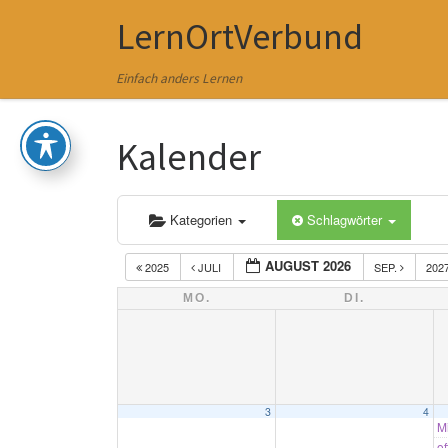
LernOrtVerbund
Zum Inhalt springen
Einfach anders Lernen
Kalender
Kategorien
Schlagwörter
AUGUST 2026
2025
JULI
SEP.
202
MO.
DI.
3
4
M
o