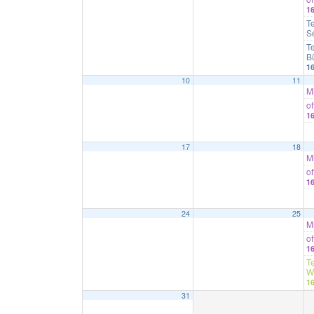
1
T
S
T
B
1
10
11
M
o
1
17
18
M
o
1
24
25
M
o
1
T
W
1
31