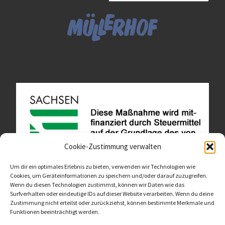
Cookie-Zustimmung verwalten
Um dir ein optimales Erlebnis zu bieten, verwenden wir Technologien wie
Cookies, um Geräteinformationen zu speichern und/oder darauf zuzugreifen.
Wenn du diesen Technologien zustimmst, können wir Daten wie das
Diese Website ist als Teil des Projektes "Wachsen lassen
Surfverhalten oder eindeutige IDs auf dieser Website verarbeiten. Wenn du deine
- Raum geben" entstanden.
>>>
Zustimmung nicht erteilst oder zurückziehst, können bestimmte Merkmale und
Funktionen beeinträchtigt werden.