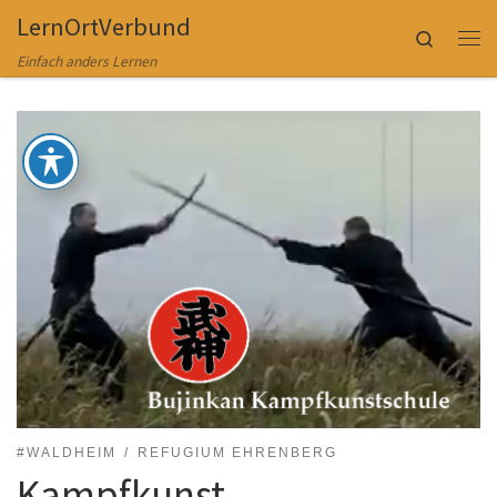
LernOrtVerbund
Zum Inhalt springen
Search
Me
Einfach anders Lernen
#WALDHEIM
REFUGIUM EHRENBERG
Kampfkunst