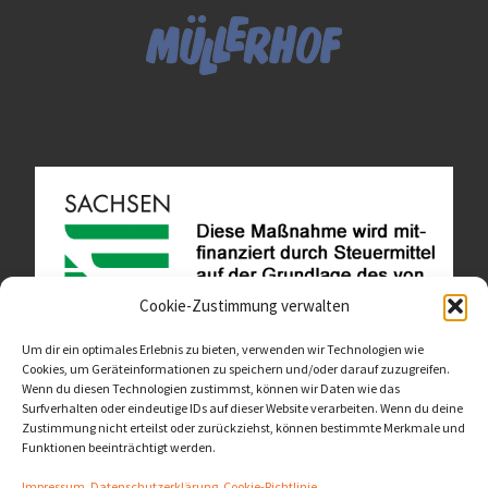
Cookie-Zustimmung verwalten
Um dir ein optimales Erlebnis zu bieten, verwenden wir Technologien wie
Cookies, um Geräteinformationen zu speichern und/oder darauf zuzugreifen.
Wenn du diesen Technologien zustimmst, können wir Daten wie das
Diese Website ist als Teil des Projektes "Wachsen lassen
Surfverhalten oder eindeutige IDs auf dieser Website verarbeiten. Wenn du deine
- Raum geben" entstanden.
>>>
Zustimmung nicht erteilst oder zurückziehst, können bestimmte Merkmale und
Funktionen beeinträchtigt werden.
Impressum, Datenschutzerklärung, Cookie-Richtlinie