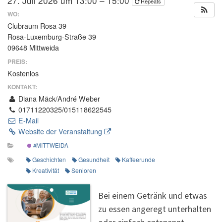
27. Juli 2026 um 13:00 – 15:00
Repeats
WO:
Clubraum Rosa 39
Rosa-Luxemburg-Straße 39
09648 Mittweida
PREIS:
Kostenlos
KONTAKT:
Diana Mäck/André Weber
01711220325/015118622545
E-Mail
Website der Veranstaltung
#MITTWEIDA
Geschichten
Gesundheit
Kaffeerunde
Kreativität
Senioren
Bei einem Getränk und etwas
zu essen angeregt unterhalten