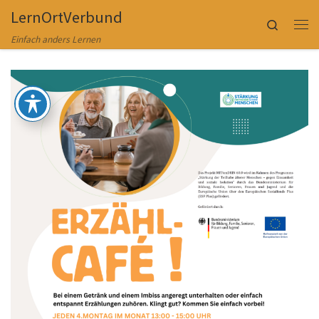
LernOrtVerbund
Zum Inhalt springen
Search
Me
Einfach anders Lernen