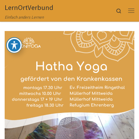
LernOrtVerbund
Zum Inhalt springen
Search
Me
Einfach anders Lernen